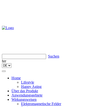
Suchen
hrr
Toggle
navigation
Home
Lifestyle
Happy Aging
Über das Produkt
Anwendungsgebiete
Wirkungsweisen
Elektromagnetische Felder