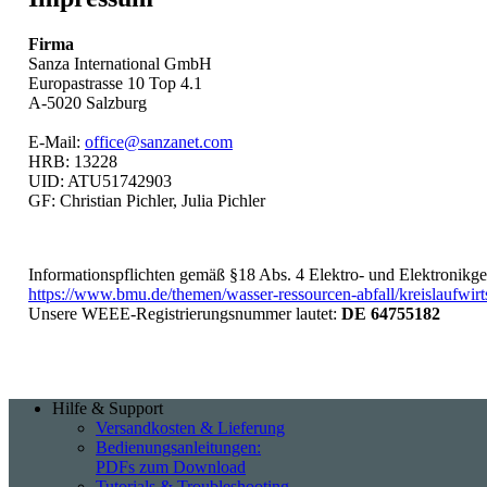
Firma
Sanza International GmbH
Europastrasse 10 Top 4.1
A-5020 Salzburg
E-Mail:
office@sanzanet.com
HRB: 13228
UID: ATU51742903
GF: Christian Pichler, Julia Pichler
Informationspflichten gemäß §18 Abs. 4 Elektro- und Elektronikge
https://www.bmu.de/themen/wasser-ressourcen-abfall/kreislaufwirtsc
Unsere WEEE-Registrierungsnummer lautet:
DE 64755182
Hilfe & Support
Versandkosten & Lieferung
Bedienungsanleitungen:
PDFs zum Download
Tutorials & Troubleshooting