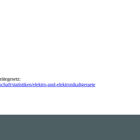
rätegesetz:
haft/statistiken/elektro-und-elektronikaltgeraete